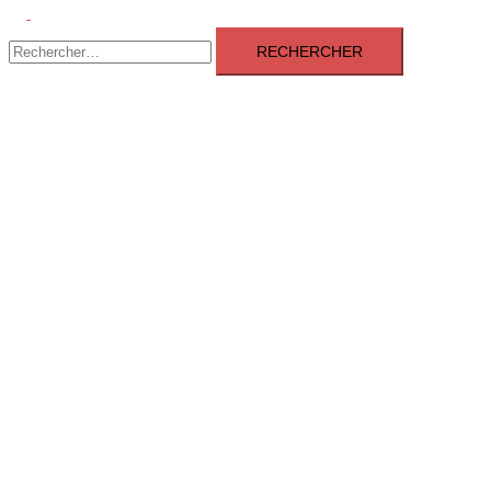
Ouvrir/fermer
Rechercher :
le
menu