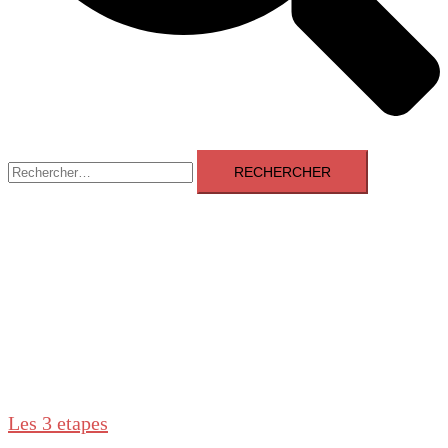
Rechercher :
Les 3 etapes
Fermer
le
Les Trois Etapes, une épreuve de cyclisme pas
menu
comme les autres
Les 3 etapes